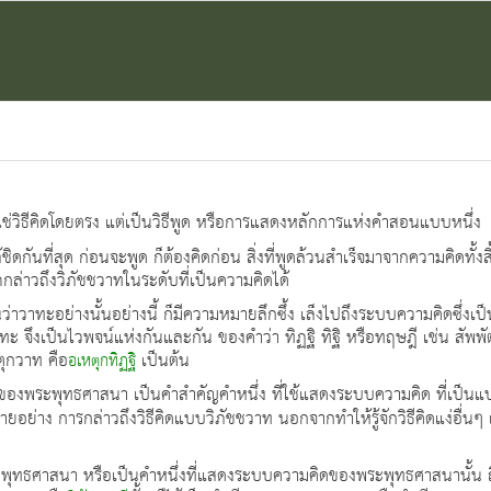
ใช่วิธีคิดโดยตรง แต่เป็นวิธีพูด หรือการแสดงหลักการแห่งคำสอนแบบหนึ่ง
ิดกันที่สุด ก่อนจะพูด ก็ต้องคิดก่อน สิ่งที่พูดล้วนสำเร็จมาจากความคิดทั้
ถกล่าวถึงวิภัชชวาทในระดับที่เป็นความคิดได้
กันว่าวาทะอย่างนั้นอย่างนี้ ก็มีความหมายลึกซึ้ง เล็งไปถึงระบบความคิดซึ่งเ
ทะ จึงเป็นไวพจน์แห่งกันและกัน ของคำว่า ทิฏฐิ ทิฐิ หรือทฤษฎี เช่น สัพพั
ุกวาท คือ
เป็นต้น
อเหตุกทิฏฐิ
นึ่งของพระพุทธศาสนา เป็นคำสำคัญคำหนึ่ง ที่ใช้แสดงระบบความคิด ที่เป็
ย่าง การกล่าวถึงวิธีคิดแบบวิภัชชวาท นอกจากทำให้รู้จักวิธีคิดแง่อื่นๆ เพิ
พระพุทธศาสนา หรือเป็นคำหนึ่งที่แสดงระบบความคิดของพระพุทธศาสนานั้น ถ