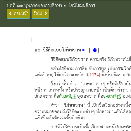
บทที่ ๑๓ บุพภาคของการศึกษา ๒: โยนิโสมนสิการ
ก่อนหน้า
ถัดไป
|
|
๑๐. วิธีคิดแบบวิภัชชวาท
|
|
วิธีคิดแบบวิภัชชวาท
ความจริง วิภัชชวาทไม่
อย่างไรก็ตาม การคิด กับการพูด เป็นกรรมใกล้ช
แต่งคำพูด) ได้แก่วิตกและวิจาร
ดังนั้น จึงสามาร
[1374]
ยิ่งกว่านั้น คำว่า “วาทะ” ต่างๆ หรือที่เรียก
หนึ่ง ศาสนาหนึ่ง หรือปรัชญาสายหนึ่ง เป็นต้น คำว่าวา
สัสสตวาท คือ
อุจเฉทวาท คือ
อเหต
สัสสตทิฏฐิ
อุจเฉททิฏฐิ
คำว่า
“วิภัชชวาท”
นี้ เป็นชื่อเรียกอย่างห
ความหมายคลุมถึงวิธีคิดแบบต่างๆ ที่กล่าวมาแล้วได้หลายอ
แล้วข้างต้นชัดเจนขึ้นอีกด้วย
การที่วิภัชชวาทเป็นชื่อเรียกอย่างหนึ่งของ