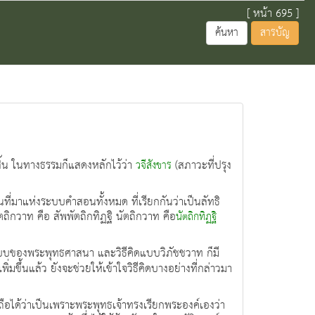
[ หน้า 695 ]
ค้นหา
สารบัญ
งสิ้น ในทางธรรมก็แสดงหลักไว้ว่า
(สภาวะที่ปรุง
วจีสังขาร
ป็นที่มาแห่งระบบคำสอนทั้งหมด ที่เรียกกันว่าเป็นลัทธิ
ตถิกวาท คือ สัพพัตถิกทิฏฐิ นัตถิกวาท คือ
นัตถิกทิฏฐิ
นแบบของพระพุทธศาสนา และวิธีคิดแบบวิภัชชวาท ก็มี
่มขึ้นแล้ว ยังจะช่วยให้เข้าใจวิธีคิดบางอย่างที่กล่าวมา
ือได้ว่าเป็นเพราะพระพุทธเจ้าทรงเรียกพระองค์เองว่า