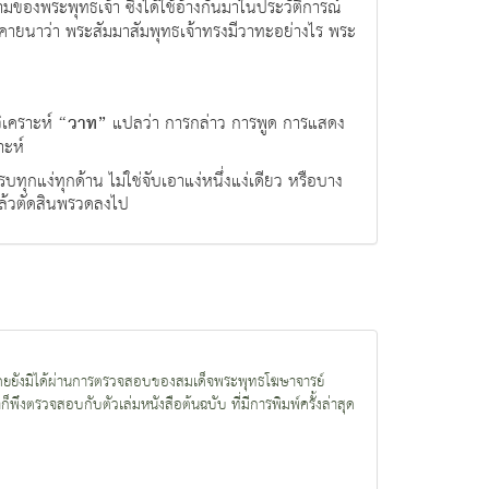
มของพระพุทธเจ้า ซึ่งได้ใช้อ้างกันมาในประวัติการณ์
คายนาว่า พระสัมมาสัมพุทธเจ้าทรงมีวาทะอย่างไร พระ
ิเคราะห์
“วาท”
แปลว่า การกล่าว การพูด การแสดง
ะห์
ง่ทุกด้าน ไม่ใช่จับเอาแง่หนึ่งแง่เดียว หรือบาง
นแล้วตัดสินพรวดลงไป
นใจ โดยยังมิได้ผ่านการตรวจสอบของสมเด็จพระพุทธโฆษาจารย์
พึงตรวจสอบกับตัวเล่มหนังสือต้นฉบับ ที่มีการพิมพ์ครั้งล่าสุด