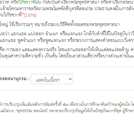
ชวาท หรือ
นั้น ก็ได้เป็นคำเรียกพระพุทธศาสนา หรือคำเรียกพระนา
วิภัชชวาที
พระเจ้าอโศกมหาราชตรัสถามพระโมคคัลลีบุตรติสสเถระ ประธานสงฆ์ในการสัง
็นวิภัชชวาที”
[1376]
็นคำใหญ่ ใช้เรียกรวมๆ หมายถึงระบบวิธีคิดทั้งหมดของพระพุทธศาสนา
ลว่า แยกแยะ แบ่งออก จำแนก หรือแจกแจง ใกล้กับคำที่ใช้ในปัจจุบันว่าว
พูดแยกแยะ พูดจำแนก หรือพูดแจกแจง หรือระบบการแสดงคำสอนแบบวิเครา
อ การมอง และแสดงความจริง โดยแยกแยะออกให้เห็นแต่ละแง่ละด้าน ครบทุกแ
ะเมินคุณค่าความดีความชั่ว เป็นต้น โดยถือเอาส่วนเดียวหรือบางส่วนเท่านั้
โยงพจนานุกรม :
ที่มีการปรับปรุงเพิ่มเติมหลังการพิมพ์ครั้งที่ ๕๓ เพื่อช่วยในการศึกษาค้นคว้าของผู้ส
แม้ระบบ "พุทธธรรม ออนไลน์" พยายามปรับปรุงข้อมูลให้เป็นปัจจุบันมากที่สุด ผู้ศึกษาก็