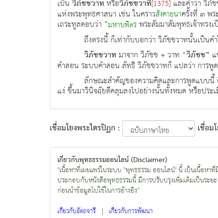
เป็น
วิภัชชวาท
หรือ
วิภัชชวาที
และคำว่า วิภัช
[1375]
แห่งพระพุทธศาสนา เช่น ในคราว
ครั้งที่ ๓ 
สังคายนา
เถระทูลตอบว่า “
พระสัมมาสัมพุทธเจ้าทรงเป
มหาบพิตร
ถึงตรงนี้ ก็เท่ากับบอกว่า วิภัชชวาทนั้นเป
วิภัชชวาท
มาจาก วิภัชช + วาท
“วิภัชช”
แป
คำสอน ระบบคำสอน ลัทธิ วิภัชชวาทก็ แปลว่า การ
ลักษณะสำคัญของความคิดและการพูดแบบนี้ คื
แง่ ขึ้นมาวินิจฉัยตีคลุมลงไปอย่างนั้นทั้งหมด หรือปร
เชื่อมโยงพระไตรปิฏก :
เชื่อม
เกี่ยวกับพุทธธรรมออนไลน์ (Disclaimer)
"เนื้อหาที่เผยแพร่ในระบบ "พุทธธรรม ออนไลน์" นี้ เป็นเนื้อหา
ประกอบกับหนังสือพุทธธรรมนี้ มีการปรับปรุงเพิ่มเติมเป็นระยะ 
ก่อนนำข้อมูลไปใช้ในการอ้างอิง"
|
เกี่ยวกับอัตถจารี
เกี่ยวกับการพัฒนา