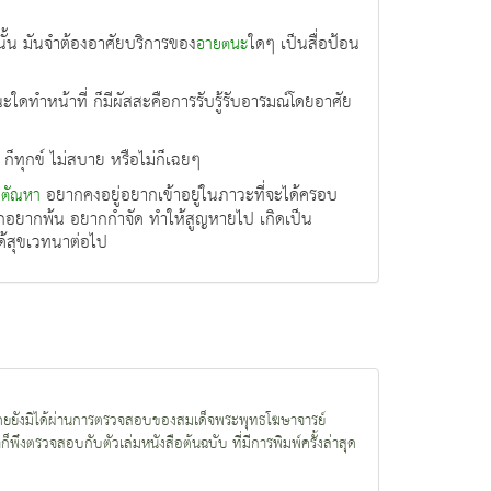
นั้น มันจำต้องอาศัยบริการของ
ใดๆ เป็นสื่อป้อน
อายตนะ
ตนะใดทำหน้าที่ ก็มีผัสสะคือการรับรู้รับอารมณ์โดยอาศัย
ย ก็ทุกข์ ไม่สบาย หรือไม่ก็เฉยๆ
อยากคงอยู่อยากเข้าอยู่ในภาวะที่จะได้ครอบ
ตัณหา
พรากอยากพ้น อยากกำจัด ทำให้สูญหายไป เกิดเป็น
้สุขเวทนาต่อไป
นใจ โดยยังมิได้ผ่านการตรวจสอบของสมเด็จพระพุทธโฆษาจารย์
พึงตรวจสอบกับตัวเล่มหนังสือต้นฉบับ ที่มีการพิมพ์ครั้งล่าสุด