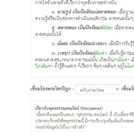
กายใจจำเพาะตัวที่เรียกว่าบุคลิกภาพอย่างนั้น
๔.
นามรูป เป็นปัจจัยแก่สฬายตนะ:
เมื่อนาม
ความรู้หรือเป็นช่องทางดำเนินพฤติกรรม อายตนะนั้นๆ ก
๕.
สฬายตนะ เป็นปัจจัยแก่
:
เมื่ออายตนะ
ผัสสะ
อายตนะนั้นได้
๖.
ผัสสะ เป็นปัจจัยแก่เวทนา:
เมื่อมีการรับร
๗.
เวทนา เป็นปัจจัยแก่
:
เมื่อรับรู้อา
ตัณหา
ครองเสวยสุขเวทนาจากอารมณ์นั้น เกิดเป็น
เม
ภวตัณหา
ถ้ารู้สึกเฉยๆ ก็เรื่อยๆ ซึมๆ เพลินๆ อยู่ใน
วิภวตัณหา
โม
เชื่อมโยงพระไตรปิฏก :
เชื่อม
เกี่ยวกับพุทธธรรมออนไลน์ (Disclaimer)
"เนื้อหาที่เผยแพร่ในระบบ "พุทธธรรม ออนไลน์" นี้ เป็นเนื้อหา
ประกอบกับหนังสือพุทธธรรมนี้ มีการปรับปรุงเพิ่มเติมเป็นระยะ 
ก่อนนำข้อมูลไปใช้ในการอ้างอิง"