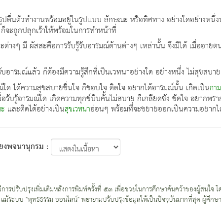
รูปตื่นตัวทำงานพร้อมอยู่ในรูปแบบ ลักษณะ หรือทิศทาง อย่างใดอย่างหนึ่ง
็จะถูกปลุกเร้าให้พร้อมในการทำหน้าที่
ต่างๆ มี ผัสสะคือการรับรู้รับอารมณ์ด้านต่างๆ เหล่านั้น จึงมีได้ เมื่ออาย
ู้รับอารมณ์แล้ว ก็ต้องมีความรู้สึกที่เป็นเวทนาอย่างใด อย่างหนึ่ง ไม่สุขสบา
รมณ์ใด ได้ความสุขสบายชื่นใจ ก็ชอบใจ ติดใจ อยากได้อารมณ์นั้น เกิดเป็น
กาม
ื่อรับรู้อารมณ์ใด เกิดความทุกข์บีบคั้นไม่สบาย ก็เกลียดชัง ขัดใจ อยาก
และติดได้อย่างเป็น
อ่อนๆ พร้อมที่จะขยายออกเป็นความอยากได
หะ
สุขเวทนา
โยงพจนานุกรม :
ที่มีการปรับปรุงเพิ่มเติมหลังการพิมพ์ครั้งที่ ๕๓ เพื่อช่วยในการศึกษาค้นคว้าของผู้ส
แม้ระบบ "พุทธธรรม ออนไลน์" พยายามปรับปรุงข้อมูลให้เป็นปัจจุบันมากที่สุด ผู้ศึกษาก็