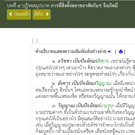
บทที่ ๔ ปฏิจจสมุปบาท
การที่สิ่งทั้งหลายอาศัยกันๆ จึงเกิดมี
ก่อนหน้า
ถัดไป
|
|
คำอธิบายแสดงความสัมพันธ์อย่างง่าย
|
|
๑.
อวิชชา เป็นปัจจัยแก่
:
เพราะไม่รู้ตา
สังขาร
ปรุงแต่งไปต่างๆ เดาเอาบ้าง คิดวาดภาพเอาเองต่างๆ ฟุ
มุ่งหมายว่าจะเอาอย่างไรๆ จะพูดจะทำอะไรๆ เกี่ยวกับเรื
๒.
สังขาร เป็นปัจจัยแก่
:
เมื่อมีเจตนาค
วิญญาณ
ต่อเรื่องนั้นๆ สิ่งนั้นๆ โดยเฉพาะเจตนาจะชักจูงนำจิตนำว
แต่งสภาพพื้นเพของจิต หรือของวิญญาณนั้น ให้กลายเป็นจิ
๓.
วิญญาณ เป็นปัจจัยแก่
:
เมื่อมีวิญญา
นามรูป
นามธรรมต่างๆ ที่เป็นตัวร่วมงานร่วมอาศัยกันของวิญญาณ
ปรุงแต่งให้เป็นอย่างไร มีคุณสมบัติอย่างไร นามธรรม
เช่น เมื่อวิญญาณประกอบด้วยสังขารจำพวกโกรธเป็นตัว
ก็จะบูดบึ้ง กล้ามเนื้อเขม็งเครียด เลือดไหลฉีดแรง เว