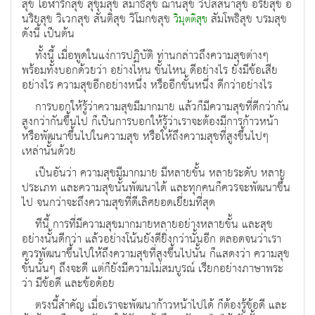
สุข โอฬาริกสุข สุขุมสุข สมาธิสุข ฌานสุข วิปัสสนาสุข อริยสุข อ
นริยสุข วิเวกสุข สันติสุข วิโมกขสุข
สัมโพธิสุข บรมสุข
วิมุตติสุข
ดังนี้ เป็นต้น
ทั้งนี้ เมื่อพูดในแง่การปฏิบัติ ท่านกล่าวถึงความสุขต่างๆ
พร้อมทั้งบอกด้วยว่า อย่างไหน ขั้นไหน ดีอย่างไร ยังมีข้อเสีย
อย่างไร ความสุขอีกอย่างหนึ่ง หรืออีกขั้นหนึ่ง ดีกว่าอย่างไร
การบอกให้รู้ว่าความสุขมีมากมาย แล้วก็มีความสุขที่ดีกว่ากัน
สูงกว่ากันขึ้นไป ก็เป็นการบอกให้รู้ว่าเราจะต้องมีการก้าวหน้า
หรือพัฒนาขึ้นไปในความสุข หรือให้ถึงความสุขที่สูงขึ้นไปๆ
เหล่านั้นด้วย
เป็นอันว่า ความสุขมีมากมาย มีหลายขั้น หลายระดับ หลาย
ประเภท และความสุขนั้นพัฒนาได้ และทุกคนก็ควรจะพัฒนาขึ้น
ไป จนกว่าจะถึงความสุขที่ดีเลิศยอดเยี่ยมที่สุด
ทีนี้ การที่มีความสุขมากมายหลายอย่างหลายขั้น และสุข
อย่างนั้นดีกว่า แล้วอย่างโน้นยังดียิ่งกว่านั้นอีก ตลอดจนว่าเรา
ควรพัฒนาขึ้นไปให้ถึงความสุขที่สูงขึ้นไปนั้น ก็แสดงว่า ความสุข
ขั้นนั้นๆ ถึงจะดี แต่ก็ยังมีความไม่สมบูรณ์ เรียกอย่างภาษาพระ
ว่า มีข้อดี และข้อด้อย
ตรงนี้สำคัญ เมื่อเราจะพัฒนาก้าวหน้าไปได้ ก็ต้องรู้ข้อดี และ