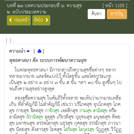
บทที่ ๒๓ บทความประกอบที่ ๖: ความสุข
[ หน้า 1105 ]
๒: ฉบับประมวลความ
ค้นหา
สารบัญ
ก่อนหน้า
ถัดไป
|
|
ความนำ
|
|
พุทธศาสนา คือ ระบบการพัฒนาความสุข
ในพระพุทธศาสนา มีการกล่าวถึงความสุขชื่อต่างๆ หลาก
หลายมากมาย และจัดแบ่งไว้ ทั้งโดยขั้น และโดยประเภท
เป็นสุข ๒ อย่าง ๓ อย่าง ๓ ขั้น ๕ ขั้น ฯลฯ ๑๐ ขั้น สูงขึ้นๆ ไป
จนถึงความสุขอย่างสูงสุด
ลองดูชื่อความสุข ในคัมภีร์ทั้งหลาย จะเห็นว่ามากมายเหลือ
เกิน ที่สำคัญก็มี ไม่สำคัญก็มี เช่นว่า บริโภคสุข อุปโภคสุข โภค
สุข กายสุข จิตตสุข
เจตสิกสุข
หรือ
กายิกสุข
กามสุข
สามิสสุข
อามิสสุข
อุตุสุข เกียรติสุข ปุถุชนสุข มนุษยสุข ทิพย
นิรามิสสุข
สุข มหาชนสุข สรรพโลกสุข มธุรสุข กุศลสุข ธรรมิกสุข ภาวนา
สุข นิตยสุข สังสารสุข โยคสุข
วัฏฏสุข วิวัฏฏ
โลกิยสุข
โลกุตรสุข