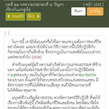
บทที่ ๒๑ บทความประกอบที่ ๔: ปัญหา
[ หน้า 1033 ]
เกี่ยวกับแรงจูงใจ
ค้นหา
สารบัญ
ก่อนหน้า
ถัดไป
|
|
ในการนี้ เขามิได้แยแสหรือให้โอกาสแก่ความต้องการของชีวิต
อย่างใดเลย และเขายังได้นำเอาวิธีการอย่างนี้ไปใช้ปฏิบัติกับ
กิจกรรมในการกินอีกด้วย จึงปรากฏเป็นการเสพติดในแบบต่างๆ
แพร่หลายทั่วไป
[2046]
สําหรับมนุษยผูสรางความสําเร็จดวยการเอาชนะธรรมชาติขาง
นอก แตไมทันตอธรรมชาติภายในตัวเองนั้นการปฏิบัติผิดตอ
ของเขา จะเปนปญหาที่กัดกรอนบอนทําลาย
กามสุข
อารยธรรม
ของเขาเอง ตั้งแตทําใหระบบครอบครัวงอนแงนคลอนแคลน มี
อัตราประชากรที่ไมไดสัดสวนเสียดุล จนถึงมีคนมากมายที่
ไมไดพัฒนาคุณภาพ
มนุษย์ที่ว่าเจริญมีอารยธรรม ควรจัดการสรรวิธีปฏิบัติ ที่จะให้
เรื่องการสืบพันธุ์นี้ เกิดมีผลดีแก่ชีวิตและสังคม โดยพัฒนาจิตใจ
ของคนให้มีความซื่อตรงจริงใจและความปรารถนาดีอย่างแท้จริง