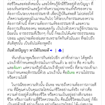
ต่อชีวิตและต่อสังคมนั้น และให้คนรู้จักมีชีวิตอยู่ด้วยปัญญา ที่
มองเห็นตระหนักและรู้เท่าทันความมุ่งหมายแท้จริงของความ
ต้องการในระบบของธรรมชาติ เพื่อปฏิบัติแต่พอดี ไม่ปล่อยให้
เกิดความลุ่มหลงมัวเมาจนเกินไป ให้ระบบกิจกรรมสนองความ
ต้องการด้านนี้ ทั้งความต้องการแท้ของธรรมชาติ และความ
ต้องการเทียมของคน พอสมดุลกัน เป็นไปด้วยความรู้จักประมาณ
มิฉะนั้น อารยธรรมที่เรียกๆ กันนี้ ก็จะเป็นได้แค่อารยธรรมจอม
ปลอม และน่าจะต้องล่มสลายเพราะกัดกินตัวมันเอง ที่จะไปถึง
สันติสุขนั้น เป็นอันไม่ต้องพูดถึง
กินด้วยปัญญา พาให้กินพอดี
|
|
หันกลับมาพูดเรื่องการกินต่อไปอีก เท่าที่กล่าวมา ได้พูดถึง
แรงเร้าที่กำหนดพฤติกรรมในการกินแล้ว ๒ อย่าง คือ ความหิว
และ
แต่ความจริงยังมีแรงเร้าอีกอย่างหนึ่ง ที่สามารถเข้ามา
ตัณหา
ร่วมกำหนดพฤติกรรมนี้ด้วย แรงเร้านั้น คือ
ความใฝ่ธรรม
ฉันทะ
หรือความใฝ่ดี
ในกรณีของความหิวนั้น ฉันทะ หมายถึงความต้องการภาวะดี
งาม ที่มีคุณค่าเป็นคุณประโยชน์แก่ชีวิตอย่างแท้จริง กล่าวคือ
ความดำรงอยู่ด้วยดีของชีวิต หรือความเป็นอยู่อย่างดีงามของ
ชีวิต หรือภาวะดีงามที่ชีวิตควรจะเป็น คือเมื่อชีวิตจะเป็นอยู่ ก็พึง
เป็นอยู่ด้วยดี อย่างเกื้อกูล อย่างมีคุณประโยชน์ ได้แก่สุขภาพ