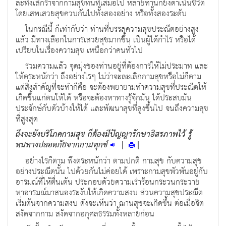
ละทิ้งเลิกราจากกามสุขทันทีเสมอไป หลายท่านก็ยังดำเนินชีวิต
โดยเสพเสวยสุขควบกันไปทั้งสองอย่าง หรือทั้งสองระดับ
ในกรณีนี้ ก็เท่ากับว่า ท่านที่บรรลุความสุขประณีตอย่างสูง
แล้ว มีทางเลือกในการเสวยสุขมากขึ้น เป็นผู้ได้กำไร หรือได้
เปรียบในเรื่องความสุข เหนือกว่าคนทั่วไป
รวมความแล้ว จุดมุ่งของท่านอยู่ที่ต้องการให้ไม่ประมาท และ
ให้ตระหนักว่า ถึงอย่างไรๆ ไม่ว่าจะละเลิกกามสุขหรือไม่ก็ตาม
แต่สิ่งสำคัญที่จะทำก็คือ จะต้องพยายามทำความสุขที่ประณีตให้
เกิดขึ้นแก่ตนให้ได้ หรือจะต้องหาทางรู้จักมัน ได้ประสบมัน
ประจักษ์กับตัวบ้างให้ได้ และพัฒนาสุขที่สูงขึ้นไป จนถึงความสุข
ที่สูงสุด
ถึงจะยังบริโภคกามสุข ก็ต้องมีปัญญารักษาอิสรภาพไว้ รู้
หนทางปลอดภัยจากกามทุกข์
|
|
อย่างไรก็ตาม พึงตระหนักว่า ตามปกติ กามสุข กับความสุข
อย่างประณีตนั้น ไปด้วยกันไม่ค่อยได้ เพราะกามสุขพัวพันอยู่กับ
อารมณ์ที่ให้ตื่นเต้น ประกอบด้วยความเร่าร้อนกระวนกระวาย
หาอารมณ์มาสนองระงับให้เกิดความสงบ ส่วนความสุขประณีต
เริ่มต้นจากความสงบ ดังจะเห็นว่า ฌานสุขจะเกิดขึ้น ต่อเมื่อจิต
สงัดจากกาม สงัดจากอกุศลธรรมทั้งหลายก่อน