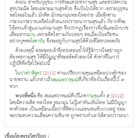
ดังนั้น สำหรับปุถุชน การที่จะเสวยทั้งกามสุข และทั้งได้ความ
สุขประณีต โดยเฉพาะฌานสุขด้วย จึงเป็นไปได้ยาก เพราะปุถุชน
พอใจอะไรแล้ว มักติด มักหมกมุ่นหลงใหลง่าย เมื่อฟุ้งซ่าน
กระวนกระวายเพริดไปด้วยแรงปรารถนากามสุขแล้ว ก็ยากที่จะ
ให้สงบเข้าสู่แนวแห่งฌานสุข จึงปรากฏเรื่องราวที่ฤษีและนักบวช
เสื่อมจาก
เพราะติดใจกามกันบ่อยๆ ต่อเมื่อเป็นอริยชน
ฌาน
อย่างบุคคล
จึงจะอยู่กับกามสุขได้ด้วยดีโดยปลอดภัย
โสดาบัน
ด้วยเหตุนี้ พระพุทธเจ้าจึงทรงสอนย้ำให้รู้จักวางใจอย่างถูก
ต้องต่อกามสุข ให้มีปัญญาที่จะสลัดตัวออกได้ ดังท่าทีในการ
ปฏิบัติที่ตรัสไว้ต่อไปนี้
ใน
ท่านเปรียบกามคุณเหมือนบ่วงดักของ
ปาสราสิสูตร
[2111]
นายพราน แล้วกล่าวถึง
ที่เกี่ยวข้องในเรื่องนี้ไว้ ๓
สมณพราหมณ์
พวก
พวกที่หนึ่ง
คือ สมณพราหมณ์ที่บริโภค
ทั้ง ๕
กามคุณ
[2112]
โดยมีความติด หลงใหล หมกมุ่น ไม่รู้เท่าทันเห็นโทษ ไม่มีปัญญา
พาตัวรอด เป็นเหมือนเนื้อป่าที่ติดบ่วงและนอนทับบ่วงอยู่ ย่อม
จะประสบความเสื่อมความพินาศ ถูกพรานทำเอาได้ตามปรารถนา
เชื่อมโยงพระไตรปิฏก :