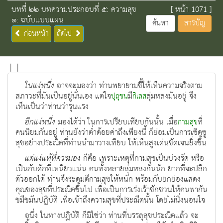
บทที่ ๒๒ บทความประกอบที่ ๕: ความสุข
[ หน้า 1071 ]
๑: ฉบับแบบแผน
ค้นหา
สารบัญ
ก่อนหน้า
ถัดไป
|
|
ในแง่หนึ่ง
อาจจะมองว่า ท่านพยายามชี้ให้เห็นความจริงตาม
สภาวะที่มันเป็นอยู่นั่นเอง แต่ใจ
มี
ลุ่มหลงมันอยู่ จึง
ปุถุชน
กิเลส
เห็นเป็นว่าท่านว่ารุนแรง
อีกแง่หนึ่ง
มองได้ว่า ในการเปรียบเทียบกันนั้น เมื่อ
ที่
กามสุข
คนนิยมกันอยู่ ท่านยังว่าต่ำด้อยค่าถึงเพียงนี้ ก็ย่อมเป็นการเชิดชู
สุขอย่างประณีตที่ท่านนำมาวางเทียบ ให้เห็นสูงเด่นชัดเจนยิ่งขึ้น
แต่แง่แท้ที่ควรมอง
ก็คือ เพราะเหตุที่กามสุขเป็นบ่วงรัด หรือ
เป็นกับดักที่เหนียวแน่น คนทั้งหลายลุ่มหลงกันนัก ยากที่จะปลีก
ตัวออกได้ ท่านจึงระดมตีกามสุขให้หนัก พร้อมกับยกย่องแสดง
คุณของสุขที่ประณีตขึ้นไป เพื่อเป็นการเร่งเร้าชักชวนให้คนพากัน
ขมีขมันปฏิบัติ เพื่อเข้าถึงความสุขที่ประณีตนั้น โดยไม่นิ่งนอนใจ
อนึ่ง ในทางปฏิบัติ ก็มิใช่ว่า ท่านที่บรรลุสุขประณีตแล้ว จะ