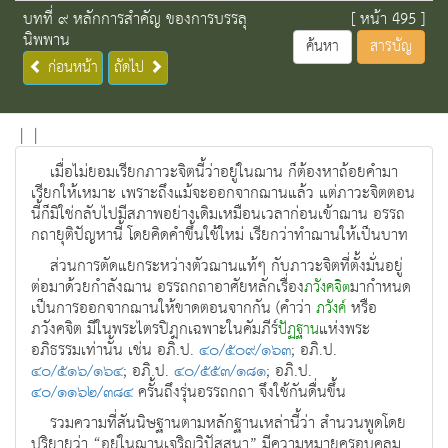
บทที่ ๙ หลักการสำคัญ ของการบรรลุ
[ หน้า 495 ]
นิพพาน
ค้นหา
สารบัญ
ก่อนหน้า
ถัดไป
|
|
เมื่อไม่ยอมเรียกภาวะจิตนี้ว่าอยู่ในฌาน ก็ต้องหาถ้อยคำมา
เรียกให้เหมาะ เพราะถึงแม้จะออกจากฌานแล้ว แต่ภาวะจิตตอน
นี้ก็มิใช่กลับไปมีสภาพอย่างเดิมเหมือนเวลาก่อนเข้าฌาน อรรถ
กถายุติปัญหานี้ โดยคิดคำขึ้นใช้ใหม่ เรียกว่าทำฌานให้เป็นบาท
ส่วนการตัดแยกระหว่างตัวฌานแท้ๆ กับภาวะจิตที่ตั้งมั่นอยู่
ต่อมาด้วยกำลังฌาน อรรถกถาอาศัยหลักเรื่อง
มากำหนด
ภวังคจิต
เป็นการออกจากฌานให้ขาดตอนจากกัน (คำว่า
หรือ
ภวังค์
ภวังคจิต มีในพระไตรปิฎกเฉพาะในคัมภีร์
แห่งพระ
ปัฏฐาน
อภิธรรมเท่านั้น เช่น อภิ.ป.
๔๐/๕๐๙/๑๖๓
; อภิ.ป.
๔๐/๕๑๖/๑๖๔
; อภิ.ป.
๔๐/๕๕๓/๑๘๑
; อภิ.ป.
๔๐/๑๑๖๒/๓๘๔
ครั้นถึงรุ่นอรรถกถา จึงใช้กันดื่นขึ้น
รวมความที่สันนิษฐานตามหลักฐานเหล่านี้ว่า สำนวนพูดโดย
ปริยายว่า “อยู่ในฌานเจริญวิปัสสนา” มีความหมายครอบคลุม