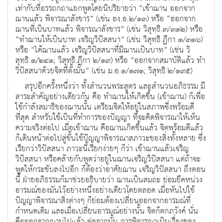
เท่ากับที่อรรถกถาแยกพูดโดยนิปริยายว่า “เข้าฌาน ออกจาก
ฌานแล้ว พิจารณาสังขาร” (เช่น องฺ.อ.๒/๑๓) หรือ “ออกจาก
ฌานที่เป็นบาทแล้ว พิจารณาสังขาร” (เช่น วิสุทฺธิ.๓/๓๑๒) หรือ
“ทำฌานให้เป็นบาท เจริญวิปัสสนา” (เช่น วิสุทฺธิ.ฏีกา ๑/๓๑๖)
หรือ “ได้ฌานแล้ว เจริญวิปัสสนาที่มีฌานเป็นบาท” (เช่น วิ
สุทฺธิ.๑/๒๔๑; วิสุทฺธิ.ฏีกา ๒/๑๙) หรือ “ออกจากสมาบัติแล้ว ทำ
วิปัสสนาด้วยจิตที่ตั้งมั่น” (เช่น ม.อ.๑/๑๗๑; วิสุทฺธิ.๒/๑๙๕)
สรุปอีกครั้งหนึ่งว่า ทั้งสำนวนพระสูตร และสำนวนอภิธรรม มี
สาระสำคัญอย่างเดียวกัน คือ ทำฌานให้เกิดขึ้น (เข้าฌาน) ก็เพื่อ
ใช้กำลังสมาธิของฌานนั้น เตรียมจิตให้อยู่ในสภาพซึ่งพร้อมดี
ที่สุด สำหรับใช้เป็นที่ทำการของปัญญา ที่จะคิดพิจารณาให้เห็น
ความจริงต่อไป เมื่อเข้าฌาน คือฌานเกิดขึ้นแล้ว จิตพร้อมดีแล้ว
ก็เดินหน้าต่อไปสู่ขั้นใช้ปัญญาพิจารณาสภาวะของสิ่งทั้งหลาย ซึ่ง
เรียกว่าวิปัสสนา ภาวะนี้เรียกง่ายๆ ก็ว่า เข้าฌานแล้วเจริญ
วิปัสสนา หรือคล้ายกับพูดว่าอยู่ในฌานเจริญวิปัสสนา แต่ถ้าจะ
พูดให้กระชับลงไปอีก ก็ต้องว่าอาศัยฌาน เจริญวิปัสสนา ถึงตอน
นี้ ฝ่ายอภิธรรมก็มาช่วยอธิบายว่า ฌานเป็นสมถะ ย่อมยึดหน่วง
อารมณ์ของมันไว้อย่างหนึ่งอย่างเดียวโดยตลอด เมื่อหันไปใช้
ปัญญาพิจารณาสิ่งต่างๆ ก็ย่อมต้องเปลี่ยนออกจากอารมณ์ที่
กำหนดเดิม และเมื่อเปลี่ยนอารมณ์อย่างนั้น จิตก็ตกภวังค์ นั่น
คือออกจากฌานไปแล้ว ต่อจากนั้น การพิจารณาเป็นเรื่องของ