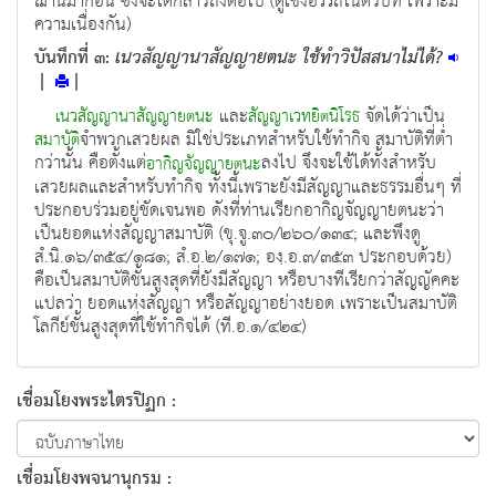
ฌานมาก่อน ซึ่งจะได้กล่าวถึงต่อไป (ดูเชิงอรรถในตัวบท เพราะมี
ความเนื่องกัน)
บันทึกที่ ๓:
เนวสัญญานาสัญญายตนะ ใช้ทำวิปัสสนาไม่ได้?
|
|
และ
จัดได้ว่าเป็น
เนวสัญญานาสัญญายตนะ
สัญญาเวทยิตนิโรธ
จำพวกเสวยผล มิใช่ประเภทสำหรับใช้ทำกิจ สมาบัติที่ต่ำ
สมาบัติ
กว่านั้น คือตั้งแต่
ลงไป จึงจะใช้ได้ทั้งสำหรับ
อากิญจัญญายตนะ
เสวยผลและสำหรับทำกิจ ทั้งนี้เพราะยังมีสัญญาและธรรมอื่นๆ ที่
ประกอบร่วมอยู่ชัดเจนพอ ดังที่ท่านเรียกอากิญจัญญายตนะว่า
เป็นยอดแห่งสัญญาสมาบัติ (ขุ.จู.๓๐/๒๖๐/๑๓๔; และพึงดู
สํ.นิ.๑๖/๓๕๔/๑๘๑; สํ.อ.๒/๑๗๑; องฺ.อ.๓/๓๕๓ ประกอบด้วย)
คือเป็นสมาบัติชั้นสูงสุดที่ยังมีสัญญา หรือบางทีเรียกว่าสัญญัคคะ
แปลว่า ยอดแห่งสัญญา หรือสัญญาอย่างยอด เพราะเป็นสมาบัติ
โลกีย์ชั้นสูงสุดที่ใช้ทำกิจได้ (ที.อ.๑/๔๒๔)
เชื่อมโยงพระไตรปิฏก :
เชื่อมโยงพจนานุกรม :