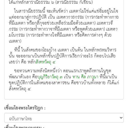
ได้แก่หลักสาราณียธรรม ๖ (สารณียธรรม ก็เขียน)
ในสาราณียธรรมนี้ จะเห็นชัดว่า เมตตาไม่ใช่แค่แช่อิ่มอยู่ในใจ
แต่ออกมาสู่การปฏิบัติ เป็น
เมตตากายกรรม
(การกระทำทางกาย
ที่มีเมตตา หรือกุลีกุจอช่วยเหลือร่วมมือด้วยเมตตา)
เมตตาวจี
กรรม
(การกระทำทางวาจาที่มีเมตตา หรือพูดด้วยเมตตา)
เมตตา
มโนกรรม
(การกระทำทางใจที่มีเมตตา หรือคิดการต่างๆ ด้วย
เมตตา)
ทีนี้ ในสังคมของโยมบ้าง เมตตา เป็นต้น ในหลักพรหมวิหาร
นั้น จะออกมาเป็นหลักขั้นปฏิบัติการเรียกว่าอะไร ก็ตอบไปเสีย
เลยว่า คือ หลัก
สังคหวัตถุ ๔
ขอทวนความหลังนิดหนึ่งว่า ตอนแรกเราพูดถึงทานในชุด
พัฒนาตัวเอง คือ
เป็น
ทีนี้มาเป็น
บุญกิริยาวัตถุ ๓
ทาน
ศีล
ภาวนา
ชุดปฏิบัติการในสังคมของสาคารชน คือชาวบ้านทั้งหลาย ก็ได้แก่
สังคหวัตถุ ๔
เชื่อมโยงพระไตรปิฏก :