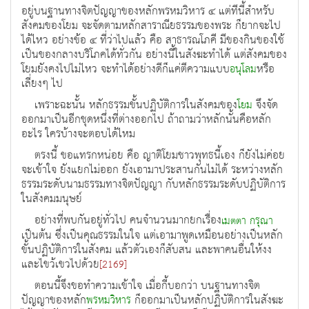
อยู่บนฐานทางจิตปัญญาของหลักพรหมวิหาร ๔ แต่ทีนี้สำหรับ
สังคมของโยม จะจัดตามหลักสาราณียธรรมของพระ ก็ยากจะไป
ได้ไหว อย่างข้อ ๔ ที่ว่าไปแล้ว คือ สาธารณโภคี มีของกินของใช้
เป็นของกลางบริโภคได้ทั่วกัน อย่างนี้ในสังฆะทำได้ แต่สังคมของ
โยมยังคงไปไม่ไหว จะทำได้อย่างดีก็แค่ตีความแบบ
หรือ
อนุโลม
เลี่ยงๆ ไป
เพราะฉะนั้น หลักธรรมขั้นปฏิบัติการในสังคมของ
จึงจัด
โยม
ออกมาเป็นอีกชุดหนึ่งที่ต่างออกไป ถ้าถามว่าหลักนั้นคือหลัก
อะไร ใครบ้างจะตอบได้ไหม
ตรงนี้ ขอแทรกหน่อย คือ ญาติโยมชาวพุทธนี้เอง ก็ยังไม่ค่อย
จะเข้าใจ ยังแยกไม่ออก ยังเอามาประสานกันไม่ได้ ระหว่างหลัก
ธรรมระดับนามธรรมทางจิตปัญญา กับหลักธรรมระดับปฏิบัติการ
ในสังคมมนุษย์
อย่างที่พบกันอยู่ทั่วไป คนจำนวนมากยกเรื่อง
เมตตา
กรุณา
เป็นต้น ซึ่งเป็นคุณธรรมในใจ แต่เอามาพูดเหมือนอย่างเป็นหลัก
ขั้นปฏิบัติการในสังคม แล้วตัวเองก็สับสน และพาคนอื่นให้งง
และไขว้เขวไปด้วย
[2169]
ตอนนี้จึงขอทำความเข้าใจ เมื่อกี้บอกว่า บนฐานทางจิต
ปัญญาของหลัก
ก็ออกมาเป็นหลักปฏิบัติการในสังฆะ
พรหมวิหาร