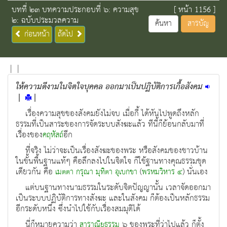
บทที่ ๒๓ บทความประกอบที่ ๖: ความสุข
[ หน้า 1156 ]
๒: ฉบับประมวลความ
ค้นหา
สารบัญ
ก่อนหน้า
ถัดไป
|
|
ให้ความดีงามในจิตใจบุคคล ออกมาเป็นปฏิบัติการเกื้อสังคม
|
|
เรื่องความสุขของสังคมยังไม่จบ เมื่อกี้ ได้หันไปพูดถึงหลัก
ธรรมที่เป็นสาระของการจัดระบบสังฆะแล้ว ทีนี้ก็ย้อนกลับมาที่
เรื่องของ
อีก
คฤหัสถ์
ที่จริง ไม่ว่าจะเป็นเรื่องสังฆะของพระ หรือสังคมของชาวบ้าน
ในขั้นพื้นฐานแท้ๆ คือลึกลงไปในจิตใจ ก็ใช้ฐานทางคุณธรรมชุด
เดียวกัน คือ
(
) นั่นเอง
เมตตา
กรุณา
มุทิตา
อุเบกขา
พรหมวิหาร ๔
แต่บนฐานทางนามธรรมในระดับจิตปัญญานั้น เวลาจัดออกมา
เป็นระบบปฏิบัติการทางสังฆะ และในสังคม ก็ต้องเป็นหลักธรรม
อีกระดับหนึ่ง ซึ่งนำไปใช้กับเรื่องสมมุติได้
นี่ก็หมายความว่า
๖ ของพระที่ว่าไปแล้ว ก็ตั้ง
สาราณียธรรม