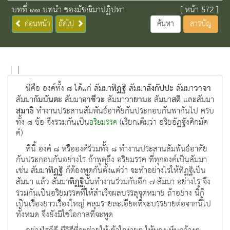
บทที่ ๑๑ บทนำ ของมัชฌิมาปฏิปทา
[ หน้า 572 ]
ก่อนหน้า
ถัดไป
ค้นหา
สารบัญ
|
|
นี่คือ องค์ทั้ง ๘ ได้แก่ สัมมา
ทิฏฐิ
สัมมา
สังกัปปะ
สัมมา
วาจา
สัมมา
กัมมันตะ
สัมมา
อาชีวะ
สัมมา
วายามะ
สัมมา
สติ
และสัมมา
สมาธิ
ทํางานประสานสัมพันธ์อาศัยกันประกอบกันพากันไป ครบ
ทั้ง ๘ ข้อ จึงรวมกันเป็น
(เรียกเต็มว่า อริยอัฏฐังคิกมัค
อริยมรรค
ค์)
ทีนี้ องค์ ๘ หรือองค์ร่วมทั้ง ๘ ทํางานประสานสัมพันธ์อาศัย
กันประกอบกันอย่างไร ถ้าพูดถึง อริยมรรค ที่ทุกองค์เป็นสัมมา
เช่น สัมมา
ทิฏฐิ
ก็ต้องพูดกันตั้งแต่ว่า จะทําอย่างไรให้ทิฏฐิเป็น
สัมมา แล้ว สัมมา
ทิฏฐิ
นั้นทํางานร่วมกับอีก ๗ สัมมา อย่างไร จึง
รวมกันเป็นอริยมรรคที่ให้สําเร็จผลบรรลุจุดหมาย ถ้าอย่าง นี้ก็
เป็นเรื่องยาวเรื่องใหญ่ คลุมรายละเอียดที่จะบรรยายต่อจากนี้ไป
ทั้งหมด จึงยังมิใช่โอกาสที่จะพูด