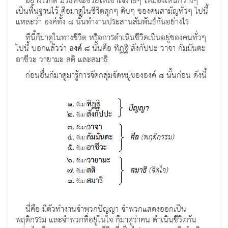
อย่างไรก็ดี มีวิธีที่จะช่วยให้เข้าใจง่ายๆ ให้มองเห็นกว้างๆ
เป็นพื้นฐานไว้ คือมาดูในชีวิตสุกๆ ดิบๆ ของคนสามัญทั่วๆ ไปนี้
แหละว่า องค์ทั้ง ๘ นั้นทํางานประสานสัมพันธ์กันอย่างไร
ทีนี้ก็มาดูในทางชีวิต หรือการดําเนินชีวิตเป็นอยู่ของคนทั่วๆ
ไปนี้ บอกแล้วว่า
องค์ ๘
นั้นคือ ทิฏฐิ สังกัปปะ วาจา กัมมันตะ
อาชีวะ วายามะ สติ และสมาธิ
ก่อนอื่นก็มาดูมารู้การจัดกลุ่มจัดหมู่ขององค์ ๘ นั้นก่อน ดังนี้
นี่คือ มีตัวทํางานจําพวกปัญญา จําพวกแสดงออกเป็น
พฤติกรรม และจําพวกที่อยู่ในใจ ก็มาดูว่าคน ดําเนินชีวิตกัน