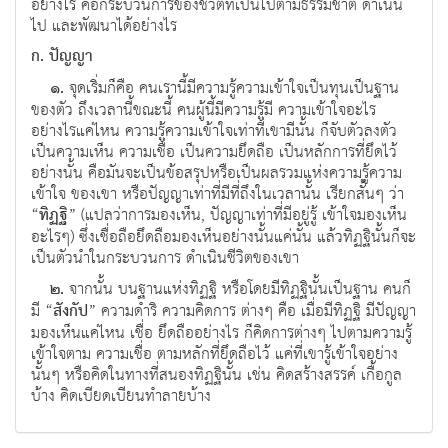
อย่างไร คือกระบวนการของชีวิตที่เป็นไปตามธรรมชาติ ดําเนิน
ไป และพัฒนาได้อย่างไร
ก. ปญญา
๑.
จุดเริ่มก็คือ คนเรานี้มีความรู้ความเข้าใจเป็นทุนเป็นฐาน
ของตัว ถึงเวลานี้ขณะนี้ คนผู้นี้มีความรู้มี ความเข้าใจอะไร
อย่างไรแค่ไหน ความรู้ความเข้าใจเท่าที่เขามีนั้น ก็จับตัวลงตัว
เป็นความเห็น ความเชื่อ เป็นความยึดถือ เป็นหลักการที่ยึดไว้
อย่างนั้น คือมันจะเป็นข้อสรุปหรือเป็นผลรวมแห่งความรู้ความ
เข้าใจ ของเขา หรือปัญญาเท่าที่มีที่ถึงในเวลานั้น เรียกสั้นๆ ว่า
“
ทิฏฐิ
” (แปลว่าการมองเห็น, ปัญญาเท่าที่มีอยู่รู้ เข้าใจมองเห็น
อะไรๆ) ซึ่งเชื่อถือยึดถือมองเห็นอย่างนั้นแค่นั้น แล้วทิฏฐินั้นก็จะ
เป็นตัวนําในกระบวนการ ดําเนินชีวิตของเขา
๒.
จากนั้น บนฐานแห่งทิฏฐิ หรือโดยมีทิฏฐินั้นเป็นฐาน คนก็
มี “
สังกัป
” ความดําริ ความคิดการ ต่างๆ คือ เมื่อมีทิฏฐิ มีปัญญา
มองเห็นแค่ไหน เชื่อ ยึดถืออย่างไร ก็คิดการต่างๆ ไปตามความรู้
เข้าใจตาม ความเชื่อ ตามหลักที่ยึดถือไว้ แค่ที่เขารู้เข้าใจอย่าง
นั้นๆ หรือคิดในทางที่สนองทิฏฐินั้น เช่น คิดสร้างสรรค์ เกื้อกูล
บ้าง คิดเบียดเบียนทําลายบ้าง