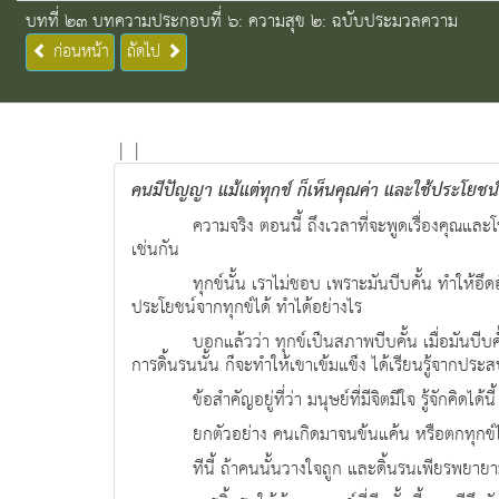
บทที่ ๒๓ บทความประกอบที่ ๖: ความสุข ๒: ฉบับประมวลความ
ก่อนหน้า
ถัดไป
|
|
คนมีปัญญา แม้แต่ทุกข์ ก็เห็นคุณค่า และใช้ประโยชน์
ความจริง ตอนนี้ ถึงเวลาที่จะพูดเรื่องคุณและ
เช่นกัน
ทุกข์นั้น เราไม่ชอบ เพราะมันบีบคั้น ทำให้อึ
ประโยชน์จากทุกข์ได้ ทำได้อย่างไร
บอกแล้วว่า ทุกข์เป็นสภาพบีบคั้น เมื่อมันบีบค
การดิ้นรนนั้น ก็จะทำให้เขาเข้มแข็ง ได้เรียนรู้จากป
ข้อสำคัญอยู่ที่ว่า มนุษย์ที่มีจิตมีใจ รู้จักค
ยกตัวอย่าง คนเกิดมาจนข้นแค้น หรือตกทุกข์ได้ย
ทีนี้ ถ้าคนนั้นวางใจถูก และดิ้นรนเพียรพยาย