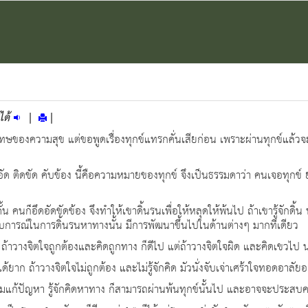
ได้
|
|
โทษของความสุข แต่ขอพูดเรื่องทุกข์แทรกคั่นเสียก่อน เพราะผ่านทุกข์แล้วจะไ
ดอัด ติดขัด คับข้อง นี้คือความหมายของทุกข์ จึงเป็นธรรมดาว่า คนเจอทุกข์
ั้น คนก็อึดอัดขัดข้อง จึงทำให้เขาดิ้นรนเพื่อให้หลุดให้พ้นไป ถ้าเขารู้จัก
ระสบการณ์ในการดิ้นรนหาทางนั้น มีการพัฒนาขึ้นไปในด้านต่างๆ มากทีเดียว
ิดได้นี้ ถ้าวางจิตใจถูกต้องและคิดถูกทาง ก็ดีไป แต่ถ้าวางจิตใจผิด และคิดเขว
าก ถ้าวางจิตใจไม่ถูกต้อง และไม่รู้จักคิด มัวนั่งจับเจ่าเศร้าใจทอดอาลัยอย
ามแก้ปัญหา รู้จักคิดหาทาง ก็สามารถผ่านพ้นทุกข์นั้นไป และอาจจะประสบความ