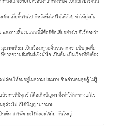
ที่กำลังแผ่ขยายไปครอบงำโลกทั้งหมด เป็นโลกาภิวัตน์นี่
เมื่อดิ้นรนไป ก็หวังพึ่งใครไม่ได้ด้วย ทำให้มุ่งมั่น
และการดิ้นรนแบบนี้มีข้อดีข้อเสียอย่างไร ก็ไว้ค่อยว่า
่ประมาทเทียม เป็นเรื่องภาวะดิ้นรนจากความบีบกดที่มา
าดความสัมพันธ์เชิงน้ำใจ เป็นต้น เป็นเรื่องที่ยังต้อง
จะปล่อยให้จมอยู่ในความประมาท จับเจ่านอนคุดคู้ ไม่รู้
แล้วการที่มีทุกข์ ก็คือเกิดปัญหา ซึ่งทำให้หาทางแก้ไข
่านลุล่วงไป ก็ได้ปัญญามากมาย
น เป็นต้น สารพัด อะไรต่ออะไรก็มากันใหญ่