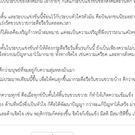
ึงกับเป็นระบบของสังคมก็มี เอาง่ายๆ ก็ได้แก่ระบบแข่งขันของสังคมตะวันตก 
้น และระบบแข่งขันนี้ซ้อนไว้กับระบบตัวใครตัวมัน คือปัจเจกชนนิยมอย่างเข้ม 
้องเร่งรัดขวนขวายกระตือรือร้นตลอดเวลา
ละก็ได้ผลคือเจริญก้าวหน้าสมหมาย แต่จะเป็นความเจริญที่พึงปรารถนาแค่ไหน 
คั้นในระบบแข่งขันทำให้ต้องกระตือรือร้นดิ้นรนกันนี้ ยังเป็นเพียงความไม
จึงพ่วงปมปัญหาเอาไว้มากมาย ทั้งทางจิตใจ เช่นความเครียด และทางสังคม ที่ข
ดีกว่ามนุษย์ที่จมอยู่กับความลุ่มหลงมัวเมา
มไม่ประมาทเทียมนี้ขึ้น เพื่อให้คนลุกขึ้นมากระตือรือร้นขวนขวายบ้าง ดีกว่า
กความทุกข์ คือเมื่อทุกข์บีบคั้นให้ดิ้นรนขวนขวาย ก็ทำให้เกิดความเข้มแข็ง 
ง ด้านที่หนึ่งซึ่งเป็นหัวใจ ก็คือได้พัฒนาปัญญา กว่าจะแก้ปัญหาได้เสร็จ ผ
ละด้านจิตใจ เช่น พฤติกรรมก็คล่องขึ้น จิตใจก็เข้มแข็ง มีสติ มีสมาธิดีขึ้