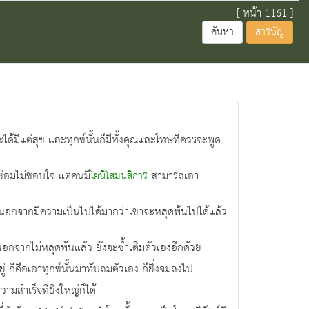
[ หน้า 1161 ]
ค้นหา
สารบัญ
ด้มีแต่สุข และทุกข์นั้นก็มีทั้งคุณและโทษที่ควรจะพูด
 ย่อมไม่ชอบใจ แต่คนมี
สามารถเอา
โยนิโสมนสิการ
ดิ้น นอกจากมีความเป็นไปได้มากว่าเขาจะหลุดพ้นไปได้แล้ว
ไป นอกจากไม่หลุดพ้นแล้ว ยังจะซ้ำเติมตัวเองอีกด้วย
ู่ ก็คือเอาทุกข์นั้นมาทับถมตัวเอง ก็ยิ่งจมลงไป
สำเร็จที่ยิ่งใหญ่ก็ได้