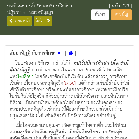
บทที่ ๑๔ องค์ประกอบของมัชฌิมา
[ หน้า 729 ]
ปฏิปทา ๑: หมวดปัญญา
ค้นหา
สารบัญ
ก่อนหน้า
ถัดไป
|
|
สัมมาทิฏฐิ กับการศึกษา
|
|
ในแง่ของการศึกษา กล่าวได้ว่า
คนเริ่มมีการศึกษา เมื่อเขามี
สัมมาทิฏฐิ
บางท่านอาจมองในแง่จากภายนอกเข้าไปตามนัย
แห่ง
โดยถือเอาศีลเป็นที่เริ่มต้น แล้วกล่าวว่า การศึกษา
ไตรสิกขา
เริ่มต้น เมื่อคนประพฤติสุจริต
แต่คำกล่าวเช่นนี้ยังนับว่าไม่
[1430]
เข้าถึงตัวการศึกษา หรือแก่นแท้ของการศึกษา เพราะการฝึกปรือ
ในขั้นศีลให้มีสุจริต ก็ด้วยมุ่งสร้างสมนิสัยหรือความเคยชินในทาง
ที่ดีงาม เป็นทางนำคนระดับเวไนยไปสู่การมองเห็นคุณค่าของ
ความประพฤติสุจริตเช่นนั้น (นี้คือแง่ที่พฤติกรรมกลับเป็นฝ่าย
ปรุงแต่งค่านิยมได้ เช่นเดียวกับปัจจัยทางสังคมอย่างอื่นๆ)
เมื่อใดคนมองเห็นคุณค่า เกิดความเข้าใจซาบซึ้ง และใฝ่นิยม
ความสุจริต เป็นสัมมาทิฏฐิแล้ว เมื่อนั้นศีลหรือความประพฤติ
สุจริต จึงจะแน่นแฟ้นมั่นคงได้ (ตอนนี้ค่านิยมจะเป็นฝ่ายกำหนด