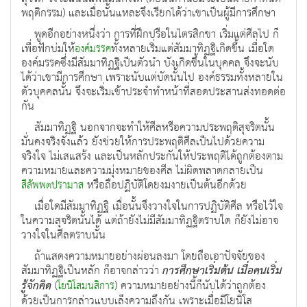
พฤติกรรม) และเมื่อนั้นแหละจึงเรียกได้ว่าเขาเป็นผู้มีการศึกษา
พูดอีกอย่างหนึ่งว่า การที่ฝึกปรือในไตรสิกขา เริ่มแต่ศีลไป ก็
เพื่อฟักบ่มให้
ทั้งหลายเริ่มแต่สัมมาทิฏฐิเกิดขึ้น เมื่อใด
องค์มรรค
องค์มรรคซึ่งมีสัมมาทิฏฐิเป็นตัวนำ บังเกิดขึ้นในบุคคล จึงจะนับ
ได้ว่าเขามีการศึกษา เพราะนับแต่บัดนั้นไป องค์ธรรมทั้งหลายใน
ตัวบุคคลนั้น จึงจะเริ่มเข้าประจำทำหน้าที่สอดประสานส่งทอดต่อ
กัน
สัมมาทิฏฐิ นอกจากจะทำให้ศีลหรือความประพฤติสุจริตนั้น
มั่นคงจริงจังแล้ว ยังช่วยให้การประพฤติศีลเป็นไปด้วยความ
จริงใจ ไม่เสแสร้ง และเป็นหลักประกันให้ประพฤติได้ถูกต้องตาม
ความหมายและความมุ่งหมายของศีล ไม่ผิดพลาดกลายเป็น
หรือถือปฏิบัติโดยงมงายเป็นต้นอีกด้วย
สีลัพพตปรามาส
เมื่อใดมีสัมมาทิฏฐิ เมื่อนั้นจึงวางใจในการปฏิบัติศีล หรือไว้ใจ
ในความสุจริตนั้นได้ แต่ถ้ายังไม่มีสัมมาทิฏฐิตราบใด ก็ยังไม่อาจ
วางใจในศีลตราบนั้น
ถ้าแสดงความหมายอย่างผ่อนลงมา โดยถือเอาปัจจัยของ
สัมมาทิฏฐิเป็นหลัก ก็อาจกล่าวว่า
การศึกษาเริ่มต้น เมื่อคนเริ่ม
รู้จักคิด
(
) ความหมายอย่างนี้ก็นับได้ว่าถูกต้อง
โยนิโสมนสิการ
ด้วยเป็นการกล่าวแบบเล็งความถึงกัน เพราะเมื่อมีโยนิโส